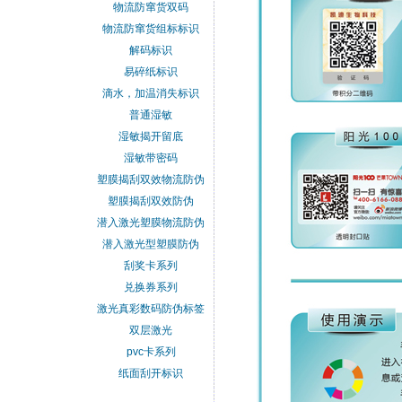
物流防窜货双码
物流防窜货组标标识
解码标识
易碎纸标识
滴水，加温消失标识
普通湿敏
湿敏揭开留底
湿敏带密码
塑膜揭刮双效物流防伪
塑膜揭刮双效防伪
潜入激光塑膜物流防伪
潜入激光型塑膜防伪
刮奖卡系列
兑换券系列
激光真彩数码防伪标签
双层激光
pvc卡系列
纸面刮开标识