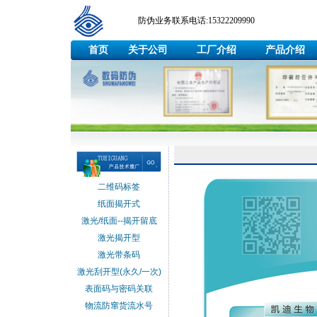
防伪业务联系电话:15322209990
首页
关于公司
工厂介绍
产品介绍
二维码标签
纸面揭开式
激光/纸面--揭开留底
激光揭开型
激光带条码
激光刮开型(永久/一次)
表面码与密码关联
物流防窜货流水号